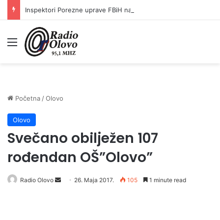
Inspektori Porezne uprave FBiH na području ZDK izvršili 24 inspekcijska nadzora
Meni
Početna
/
Olovo
Olovo
Svečano obilježen 107
rođendan OŠ”Olovo”
Radio Olovo
S
26. Maja 2017.
105
1 minute read
e
n
d