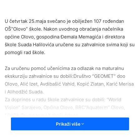
a
n
e
U četvrtak 25.maja svečano je obilježen 107 rođendan
m
OŠ”Olovo” škole. Nakon uvodnog obraćanja načelnika
a
općine Olovo, gospodina Đemala Memagića i direktora
i
škole Suada Halilovića uručene su zahvalnice svima koji su
l
pomogli rad škole.
Za uručenu pomoć učenicima za odlazak na maturalnu
ekskurziju zahvalnice su dobili:Društvo “GEOMET” doo
Olovo, Alić Izet, Avdibašić Vahid, Kopić Zlatan, Karić Merisa
i Alihodžić Suada.
Za doprinos u radu škole zahvalnice su dobili: “World
Vision” Sarajevo, Općina Olovo, BRC”Aquaterm” Olovo,
UNIQA Osiguranje i Kabaši Adnan.
Za 40 godina uspješnog odgojno-obrazvovnog rada
Prikaži više
direktor škole je uručio zahvalnice i nastavnicima Sokolar
Rifetu i Kamenjašević Eminu.