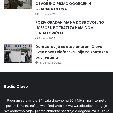
o
OTVORENO PISMO OGORČENIH
l
GRAĐANA OLOVA
a
15. Juna 2023.
č
POZIV GRAĐANIMA NA DOBROVOLJNO
e
UČEŠĆE U POTRAZI ZA HAMIDOM
FERHATOVIĆEM
2. Juna 2023.
Dom zdravlja sa stacionarom Olovo
uveo nove telefonske linije za kontakt s
pacijentima
18. Januara 2022.
Radio Olovo
Program se emituje 24. sata dnevno na 95,1 MHz i na internetu
putem linka na našoj zvaničnoj web str www.radio.olovo.ba gdje
svakodnevno objavljujemo aktuelne sadržaje o događajima iz Olova