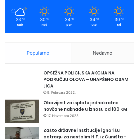
k
a
t
n
a
i
m
v
c
23
30
34
34
30
℃
℃
℃
℃
℃
a
i
sub
ned
pon
uto
sri
m
a
d
i
Popularno
Nedavno
j
e
l
OPSEŽNA POLICIJSKA AKCIJA NA
i
PODRUČJU OLOVA – UHAPŠENO OSAM
l
LICA
i
9. Februara 2022.
h
a
Obavijest za isplatu jednokratne
l
novčane naknade u iznosu od 100 KM
v
17. Novembra 2023.
u
i
Zašto državne institucije ignorišu
k
potragu za nestalim H.F. iz Čuništa -