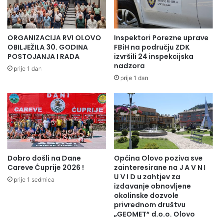
l
m
i
j
c
e
i
s
ORGANIZACIJA RVI OLOVO
Inspektori Porezne uprave
j
e
OBILJEŽILA 30. GODINA
FBiH na području ZDK
s
c
POSTOJANJA I RADA
izvršili 24 inspekcijska
k
a
nadzora
prije 1 dan
i
r
prije 1 dan
s
a
l
m
u
a
ž
z
b
a
e
n
n
a
i
Dobro došli na Dane
Općina Olovo poziva sve
a
Careve Ćuprije 2026 !
zainteresirane na J A V N I
c
k
U V I D u zahtjev za
i
t
prije 1 sedmica
izdavanje obnovljene
p
i
okolinske dozvole
r
v
privrednom društvu
o
i
„GEOMET“ d.o.o. Olovo
n
s