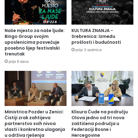
o
k
n
z
k
a
u
i
r
z
Naše mjesto za naše ljude:
KULTURA ZNANJA -
s
r
Bingo Group svojim
Srebrenica: Između
u
a
uposlenicima posvećuje
prošlosti i budućnosti
M
d
posebno lijep festivalski
prije 3 sedmice
u
trenutak
u
z
a
prije 6 dana
e
k
j
c
a
i
"
o
A
n
l
o
i
g
Ministrica Pozder u Zenici:
Klisura Čude na području
j
p
Čistiji zrak zahtijeva
Olova jedno od tri nova
a
l
partnerstvo svih nivoa
zaštićena područja u
I
a
vlasti i konkretna ulaganja
Federaciji Bosne i
z
n
u održiva rješenja
Hercegovine
e