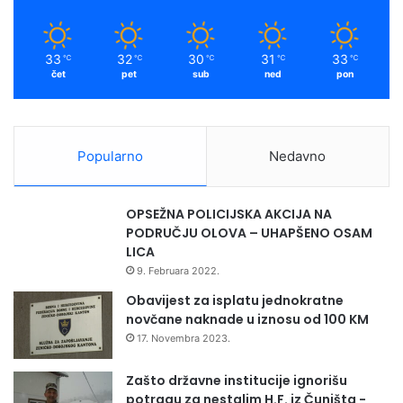
k
a
e
i
z
n
m
a
e
33
32
30
31
33
℃
℃
℃
℃
℃
v
O
čet
pet
sub
ned
pon
i
l
s
o
n
v
o
o
Popularno
Nedavno
s
"
t
2
i
0
OPSEŽNA POLICIJSKA AKCIJA NA
B
1
PODRUČJU OLOVA – UHAPŠENO OSAM
i
8
LICA
H
-
9. Februara 2022.
2
0
Obavijest za isplatu jednokratne
2
novčane naknade u iznosu od 100 KM
8
17. Novembra 2023.
g
o
Zašto državne institucije ignorišu
d
potragu za nestalim H.F. iz Čuništa -