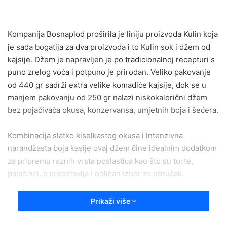
a
n
e
Kompanija Bosnaplod proširila je liniju proizvoda Kulin koja
m
je sada bogatija za dva proizvoda i to Kulin sok i džem od
a
kajsije. Džem je napravljen je po tradicionalnoj recepturi s
i
puno zrelog voća i potpuno je prirodan. Veliko pakovanje
l
od 440 gr sadrži extra velike komadiće kajsije, dok se u
manjem pakovanju od 250 gr nalazi niskokalorični džem
bez pojačivača okusa, konzervansa, umjetnih boja i šećera.
Kombinacija slatko kiselkastog okusa i intenzivna
narandžasta boja kasije ovaj džem čine idealnim dodatkom
za pripremu raznih vrsta poslastica kao što su torte,
palačinci, a predstavlja i odličan izbor za doručak.
”Kada smo počeli razvijati recepture za Kulin sokove i
Prikaži više
džeme, osnovna zamisao je bila da
dobijemo proizvod vrhunskog kvaliteta koji se bazira na