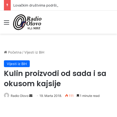
Lovačkim društvima podrška u iznosu od 138.000 KM
Meni
Početna
/
Vijesti iz BiH
Vijesti iz BiH
Kulin proizvodi od sada i sa
okusom kajsije
Radio Olovo
S
19. Marta 2018.
111
1 minute read
e
n
d