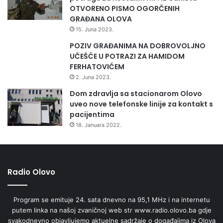
i
OTVORENO PISMO OGORČENIH
n
GRAĐANA OLOVA
a
15. Juna 2023.
POZIV GRAĐANIMA NA DOBROVOLJNO
UČEŠĆE U POTRAZI ZA HAMIDOM
FERHATOVIĆEM
2. Juna 2023.
Dom zdravlja sa stacionarom Olovo
uveo nove telefonske linije za kontakt s
pacijentima
18. Januara 2022.
Radio Olovo
Program se emituje 24. sata dnevno na 95,1 MHz i na internetu
putem linka na našoj zvaničnoj web str www.radio.olovo.ba gdje
svakodnevno objavljujemo aktuelne sadržaje o događajima iz Olova