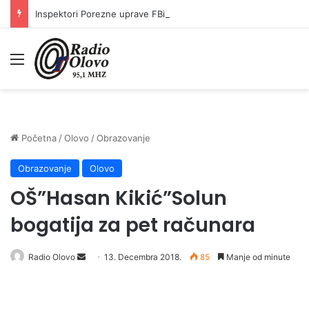
Inspektori Porezne uprave FBiH na području ZDK izvršili 24 inspekcijska nadzora
Meni
Početna
/
Olovo
/
Obrazovanje
Obrazovanje
Olovo
OŠ”Hasan Kikić”Solun
bogatija za pet računara
Radio Olovo
S
13. Decembra 2018.
85
Manje od minute
e
n
d