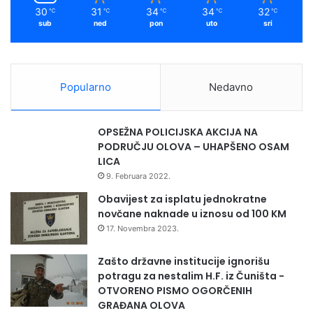
30
31
34
34
32
℃
℃
℃
℃
℃
sub
ned
pon
uto
sri
Popularno
Nedavno
OPSEŽNA POLICIJSKA AKCIJA NA
PODRUČJU OLOVA – UHAPŠENO OSAM
LICA
9. Februara 2022.
Obavijest za isplatu jednokratne
novčane naknade u iznosu od 100 KM
17. Novembra 2023.
Zašto državne institucije ignorišu
potragu za nestalim H.F. iz Čuništa -
OTVORENO PISMO OGORČENIH
GRAĐANA OLOVA