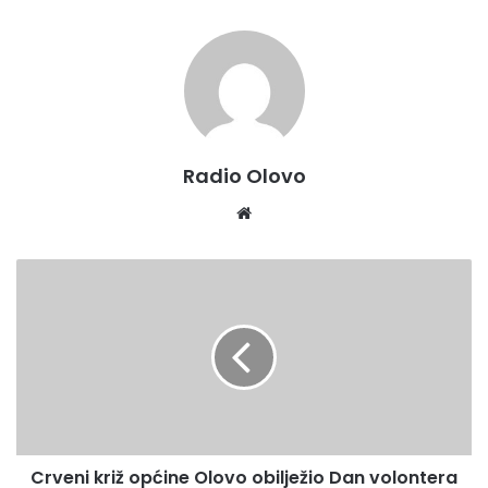
Radio Olovo
We
bsi
te
C
r
v
e
n
i
k
r
i
Crveni križ općine Olovo obilježio Dan volontera
ž