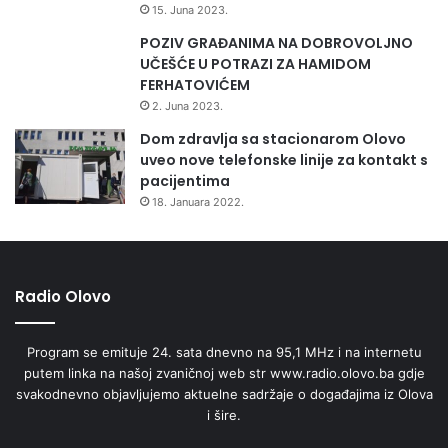
15. Juna 2023.
POZIV GRAĐANIMA NA DOBROVOLJNO
UČEŠĆE U POTRAZI ZA HAMIDOM
FERHATOVIĆEM
2. Juna 2023.
Dom zdravlja sa stacionarom Olovo
uveo nove telefonske linije za kontakt s
pacijentima
18. Januara 2022.
Radio Olovo
Program se emituje 24. sata dnevno na 95,1 MHz i na internetu
putem linka na našoj zvaničnoj web str www.radio.olovo.ba gdje
svakodnevno objavljujemo aktuelne sadržaje o događajima iz Olova
i šire.