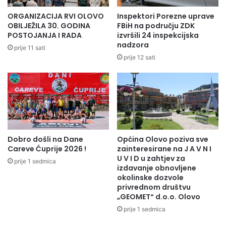
a
S
n
I
ORGANIZACIJA RVI OLOVO
Inspektori Porezne uprave
v
J
OBILJEŽILA 30. GODINA
FBiH na području ZDK
o
I
POSTOJANJA I RADA
izvršili 24 inspekcijska
l
nadzora
Z
prije 11 sati
o
A
prije 12 sati
n
M
t
H
e
E
r
P
a
E
T
R
Dobro došli na Dane
Općina Olovo poziva sve
O
Careve Ćuprije 2026 !
zainteresirane na J A V N I
V
U V I D u zahtjev za
I
prije 1 sedmica
izdavanje obnovljene
Ć
okolinske dozvole
I
privrednom društvu
N
„GEOMET“ d.o.o. Olovo
A
prije 1 sedmica
R
I