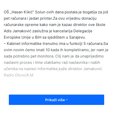
a
n
OŠ „Hasan Kikić“ Solun ovih dana postala je bogatija za još
e
pet računara i jedan printer.Za ovu vrijednu donaciju
m
računarske opreme kako nam je kazao direktor ove škole
a
Adis Jamaković zaslužna je kancelarija Delegacije
i
Evropske Unije u BiH sa sjedištem u Sarajevu.
l
– Kabinet informatike trenutno ima u funkciji 5 računara.Sa
ovim novim ćemo imati 10 kada ih kompletiramo, jer nam je
sada potrebno pet monitora. Cilj nam je da unaprijedimo
nastavni proces i time olakšamo rad nastavnika i naših
učenika na nastavi informatike,kaže direktor Jamaković.
Radio Olovo/A.M
Prikaži više