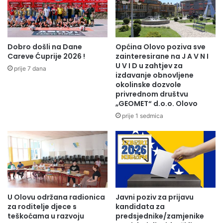
se tom zlu stane na put.
Dobro došli na Dane
Općina Olovo poziva sve
Careve Ćuprije 2026 !
zainteresirane na J A V N I
U V I D u zahtjev za
prije 7 dana
izdavanje obnovljene
okolinske dozvole
privrednom društvu
„GEOMET“ d.o.o. Olovo
prije 1 sedmica
Na naše pitanje koliko Kanton u trenutnoj situaciji ima
U Olovu održana radionica
Javni poziv za prijavu
snage pomoći Olovu u konkretnim projektima premijer
za roditelje djece s
kandidata za
teškoćama u razvoju
predsjednike/zamjenike
Ganić je kazao da ZDK, pored problema koji će