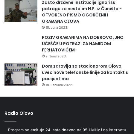
Zašto državne institucije ignorišu
potragu za nestalim H.F. iz Čuništa -
OTVORENO PISMO OGORČENIH
GRAĐANA OLOVA
15. Juna 2023.
POZIV GRAĐANIMA NA DOBROVOLJNO
UČEŠĆE U POTRAZI ZA HAMIDOM
FERHATOVIĆEM
2. Juna 2023.
Dom zdravlja sa stacionarom Olovo
uveo nove telefonske linije za kontakt s
pacijentima
18. Januara 2022.
Radio Olovo
Program se emituje 24. sata dnevno na 95,1 MHz i na internetu