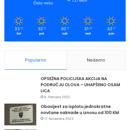
1.27 km/h
Čisto nebo
33
32
30
31
33
℃
℃
℃
℃
℃
čet
pet
sub
ned
pon
Popularno
Nedavno
OPSEŽNA POLICIJSKA AKCIJA NA
PODRUČJU OLOVA – UHAPŠENO OSAM
LICA
9. Februara 2022.
Obavijest za isplatu jednokratne
novčane naknade u iznosu od 100 KM
17. Novembra 2023.