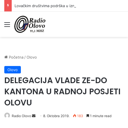
Lovačkim društvima podrška u iznosu od 138.000 KM
Meni
Početna
/
Olovo
Olovo
DELEGACIJA VLADE ZE-DO
KANTONA U RADNOJ POSJETI
OLOVU
Send
Radio Olovo
8. Oktobra 2019.
183
1 minute read
an