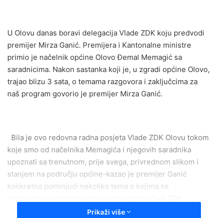
email
U Olovu danas boravi delegacija Vlade ZDK koju predvodi
premijer Mirza Ganić. Premijera i Kantonalne ministre
primio je načelnik općine Olovo Đemal Memagić sa
saradnicima. Nakon sastanka koji je, u zgradi općine Olovo,
trajao blizu 3 sata, o temama razgovora i zaključcima za
naš program govorio je premijer Mirza Ganić.
Bila je ovo redovna radna posjeta Vlade ZDK Olovu tokom
koje smo od načelnika Memagića i njegovih saradnika
upoznati sa trenutnom, prije svega, privrednom slikom i
stanjem na području općine-kazao je premijer Ganić
konkretno pominjući nekoliko tema o kojima se
razgovaralo i problema koji su delegirani Vladi ZDK.
Prikaži više