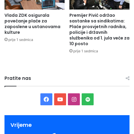
Vlada ZDK osigurala
Premijer Pivić održao
povećanje plaće za
sastanke sa sindikatima:
zaposlene u ustanovama
Plaće prosvjetnih radnika,
kulture
policije i državnih
službenika od 1. jula veće za
prije 1 sedmica
10 posto
prije 1 sedmica
Pratite nas
Facebook
YouTube
Instagram
Spotify
Vrijeme