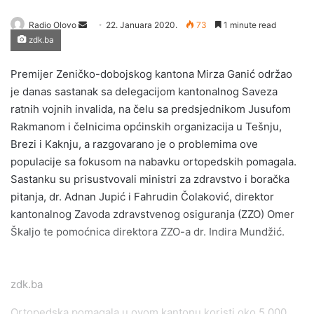
Send
Radio Olovo
22. Januara 2020.
73
1 minute read
zdk.ba
an
email
Premijer Zeničko-dobojskog kantona Mirza Ganić održao
je danas sastanak sa delegacijom kantonalnog Saveza
ratnih vojnih invalida, na čelu sa predsjednikom Jusufom
Rakmanom i čelnicima općinskih organizacija u Tešnju,
Brezi i Kaknju, a razgovarano je o problemima ove
populacije sa fokusom na nabavku ortopedskih pomagala.
Sastanku su prisustvovali ministri za zdravstvo i boračka
pitanja, dr. Adnan Jupić i Fahrudin Čolaković, direktor
kantonalnog Zavoda zdravstvenog osiguranja (ZZO) Omer
Škaljo te pomoćnica direktora ZZO-a dr. Indira Mundžić.
zdk.ba
Ortopedska pomagala u ovom kantonu koristi oko 5.000