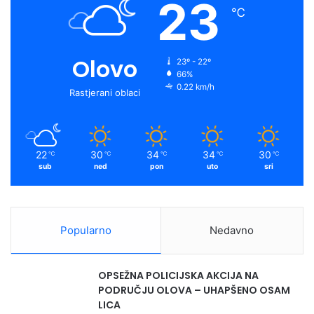
23
℃
Olovo
23º - 22º
66%
0.22 km/h
Rastjerani oblaci
22
30
34
34
30
℃
℃
℃
℃
℃
sub
ned
pon
uto
sri
Popularno
Nedavno
OPSEŽNA POLICIJSKA AKCIJA NA
PODRUČJU OLOVA – UHAPŠENO OSAM
LICA