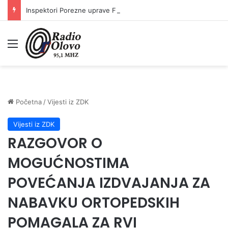
Inspektori Porezne uprave FBiH na području ZDK izvršili 24 inspekcijska nadzora
Meni
Početna
/
Vijesti iz ZDK
Vijesti iz ZDK
RAZGOVOR O
MOGUĆNOSTIMA
POVEĆANJA IZDVAJANJA ZA
NABAVKU ORTOPEDSKIH
POMAGALA ZA RVI