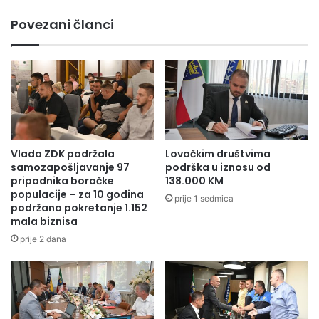
Press služba ZDK
Povezani članci
Vlada ZDK podržala
Lovačkim društvima
samozapošljavanje 97
podrška u iznosu od
pripadnika boračke
138.000 KM
populacije – za 10 godina
prije 1 sedmica
podržano pokretanje 1.152
mala biznisa
prije 2 dana