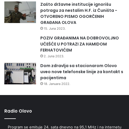
Zašto državne institucije ignorišu
potragu za nestalim H.F. iz Čuništa -
OTVORENO PISMO OGORČENIH
GRAĐANA OLOVA
15. Juna 2023.
POZIV GRAĐANIMA NA DOBROVOLJNO
UČEŠĆE U POTRAZI ZA HAMIDOM
FERHATOVIĆEM
2. Juna 2023.
Dom zdravlja sa stacionarom Olovo
uveo nove telefonske linije za kontakt s
pacijentima
18. Januara 2022.
Radio Olovo
Program se emituje 24. sata dnevno na 95,1 MHz i na internetu