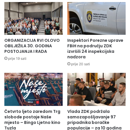
ORGANIZACIJA RVI OLOVO
Inspektori Porezne uprave
OBILJEŽILA 30. GODINA
FBiH na području ZDK
POSTOJANJA I RADA
izvršili 24 inspekcijska
nadzora
prije 19 sati
prije 20 sati
Četvrto ljeto zaredom Trg
Vlada ZDK podržala
slobode postaje Naše
samozapošljavanje 97
mjesto – Bingo Ljetno kino
pripadnika boračke
Tuzla
populacije – za 10 godina