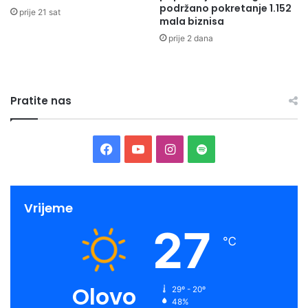
podržano pokretanje 1.152
prije 21 sat
mala biznisa
prije 2 dana
Pratite nas
Facebook
YouTube
Instagram
Spotify
Vrijeme
27
℃
Olovo
29º - 20º
48%