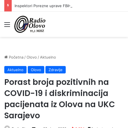
Inspektori Porezne uprave FBiH na području ZDK izvršili 24 inspekcijska nadzora
Meni
Početna
/
Olovo
/
Aktuelno
Aktuelno
Olovo
Zdravlje
Porast broja pozitivnih na
COVID-19 i diskriminacija
pacijenata iz Olova na UKC
Sarajevo