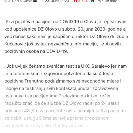
Send
Radio Olovo
23. Juna 2020.
3.524
1 minute read
an
email
Prvi pozitivan pacijent na COVID 19 u Olovu je registrovan
kod uposlenice DZ Olovo u subotu 20.juna 2020 .godine a
već danas kako nam je saopštio direktor DZ Olovo dr.Izudin
Kućanović još uvijek nezvaničnu informaciju, je 4.novih
pozitivnih osoba na COVID-19.
-Još uvijek čekamo zvaničan test sa UKC Sarajevo jer nam
je u telefonskom rezgovoru potvrđeno da su 4.testa
pozitivna.Trenutno poduzimamo sve neophodne mjere i
radnje na testiranju svih kontakata,unutar zdravstvene
ustanove i sa pacijentima.Prelazimo na krizni režim
rada,što znači da će službe DZ Olovo raditi po 24 sata i
odmarati 48 ,što za pacijente ništa ne mijenja.Svi pacijenti
će dobiti uslugu Doma zdravlja prema propisanom
protokolu,kazao je direktor Kućanović.