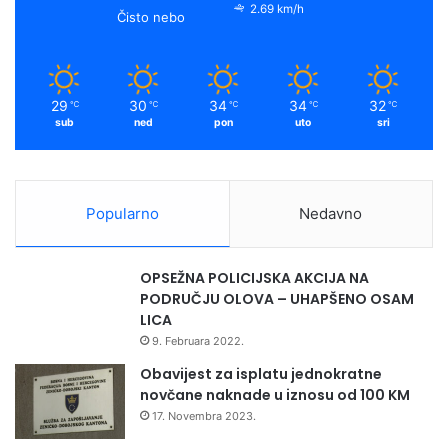
2.69 km/h
Čisto nebo
29
30
34
34
32
℃
℃
℃
℃
℃
sub
ned
pon
uto
sri
Popularno
Nedavno
OPSEŽNA POLICIJSKA AKCIJA NA
PODRUČJU OLOVA – UHAPŠENO OSAM
LICA
9. Februara 2022.
Obavijest za isplatu jednokratne
novčane naknade u iznosu od 100 KM
17. Novembra 2023.