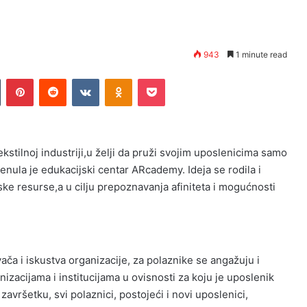
943
1 minute read
n
Tumblr
Pinterest
Reddit
VKontakte
Odnoklassniki
Pocket
stilnoj industriji,u želji da pruži svojim uposlenicima samo
renula je edukacijski centar ARcademy. Ideja se rodila i
ske resurse,a u cilju prepoznavanja afiniteta i mogućnosti
ča i iskustva organizacije, za polaznike se angažuju i
izacijama i institucijama u ovisnosti za koju je uposlenik
vršetku, svi polaznici, postojeći i novi uposlenici,