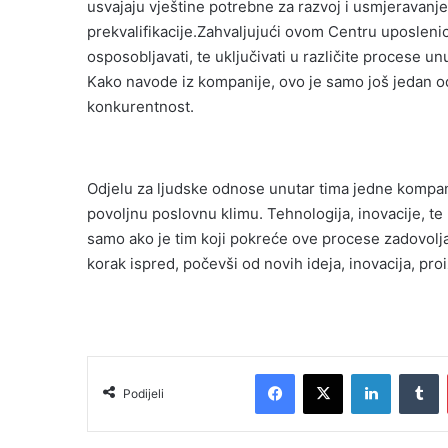
usvajaju vještine potrebne za razvoj i usmjeravanj
prekvalifikacije.Zahvaljujući ovom Centru uposlenici 
osposobljavati, te uključivati u različite procese u
Kako navode iz kompanije, ovo je samo još jedan od
konkurentnost.
Odjelu za ljudske odnose unutar tima jedne kompani
povoljnu poslovnu klimu. Tehnologija, inovacije, 
samo ako je tim koji pokreće ove procese zadovolja
korak ispred, počevši od novih ideja, inovacija, proi
Facebook
X
LinkedIn
T
Podijeli