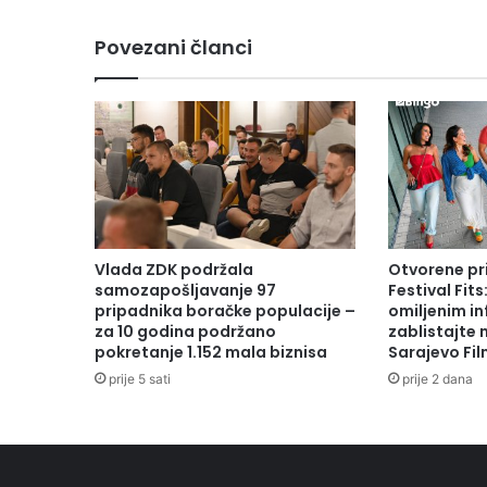
Povezani članci
Vlada ZDK podržala
Otvorene pr
samozapošljavanje 97
Festival Fits
pripadnika boračke populacije –
omiljenim in
za 10 godina podržano
zablistajte
pokretanje 1.152 mala biznisa
Sarajevo Fil
prije 5 sati
prije 2 dana