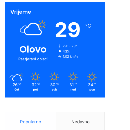
Vrijeme
29
℃
Olovo
29º - 23º
43%
1.02 km/h
Rastjerani oblaci
26
32
30
31
34
℃
℃
℃
℃
℃
čet
pet
sub
ned
pon
Popularno
Nedavno