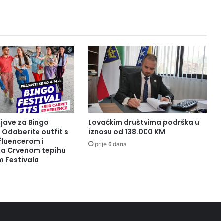
ijave za Bingo
Lovačkim društvima podrška u
: Odaberite outfit s
iznosu od 138.000 KM
fluencerom i
prije 6 dana
 na Crvenom tepihu
m Festivala