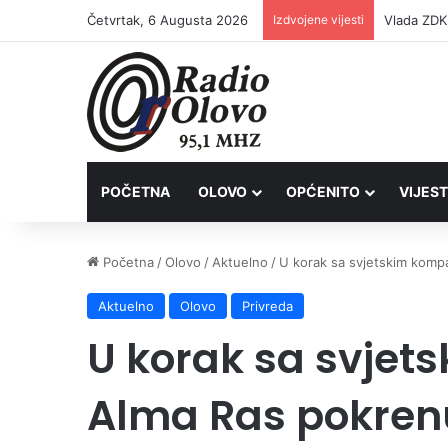
Četvrtak, 6 Augusta 2026
Izdvojene vijesti
POČETNA
OLOVO
OPĆENITO
VIJEST
Početna
/
Olovo
/
Aktuelno
/
U korak sa svjetskim kompa
Aktuelno
Olovo
Privreda
U korak sa svje
Alma Ras pokrenu