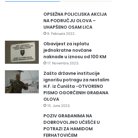
OPSEŽNA POLICIJSKA AKCIJA
NA PODRUČJU OLOVA –
UHAPŠENO OSAM LICA
9. Februara 2022.
Obavijest za isplatu
jednokratne novčane
naknade u iznosu od 100 KM
17. Novembra 2023.
Zašto državne institucije
ignorišu potragu za nestalim
H.F. iz Čuništa -OTVORENO
PISMO OGORČENIH GRAĐANA
OLOVA
15. Juna 2023.
POZIV GRAĐANIMA NA
DOBROVOLJNO UČEŠĆE U
POTRAZI ZA HAMIDOM
FERHATOVIĆEM