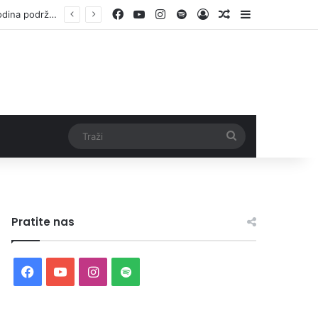
Facebook
YouTube
Instagram
Spotify
Log In
Random Article
Sidebar
Otvorene prijave za Bingo Festival Fits: Odaberite outfit s omiljenim influencerom i zablistajte na Crvenom tepihu Sarajevo Film Festivala
Traži
Pratite nas
Facebook
YouTube
Instagram
Spotify