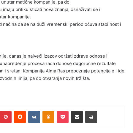
e unutar matične kompanije, pa do
imaju priliku sticati nova znanja, osnaživati se i
nutar kompanije.
 načina da se na duži vremenski period očuva stabilnost i
je, danas je najveći izazov održati zdrave odnose i
te unapređenje procesa rada donose dugoročne rezultate
n i sretan. Kompanija Alma Ras prepoznaje potencijale i ide
zvodnih linija, pa do otvaranja novih tržišta.
umblr
Pinterest
Reddit
VKontakte
Odnoklassniki
Pocket
Podijeli putem Emaila
Print