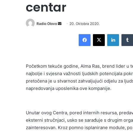
centar
Send
Radio Olovo
20. Oktobra 2020.
an
Facebook
X
LinkedI
email
Početkom tekuće godine, Alma Ras, brend lider u tek
najbolje i svjesna važnosti ljudskih potencijala pok
pretočena je u stvarnost zahvaljujući odjelu za ljud
napredovanja uposlenika ove kompanije.
Unutar ovog Centra, pored internih resursa, predava
eksterni stručnjaci, usko se sarađuje s drugim organ
zainteresovan. Kroz pomno isplanirane module, po za