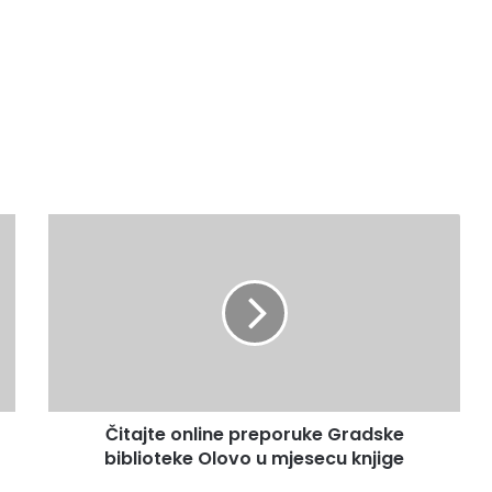
Čitajte
online
preporuke
Gradske
biblioteke
Olovo
u
mjesecu
knjige
Čitajte online preporuke Gradske
biblioteke Olovo u mjesecu knjige