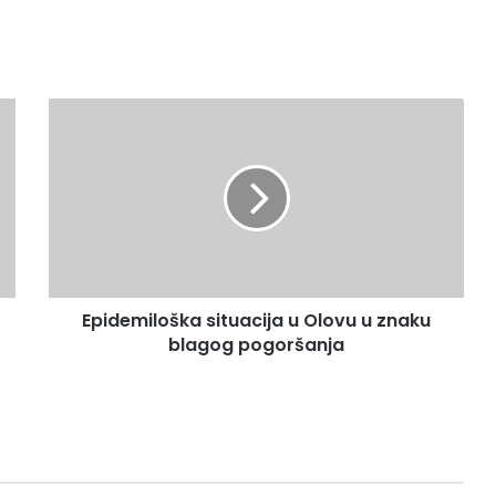
Epidemiloška
situacija
u
Olovu
u
znaku
blagog
pogoršanja
Epidemiloška situacija u Olovu u znaku
blagog pogoršanja