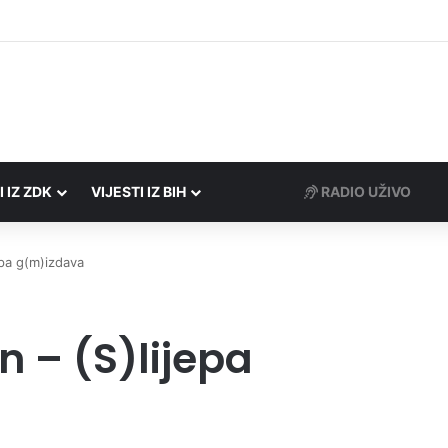
rezne uprave FBiH na području ZDK izvršili 24 inspekcijska nadzora
I IZ ZDK
VIJESTI IZ BIH
RADIO UŽIVO
epa g(m)izdava
n – (S)lijepa