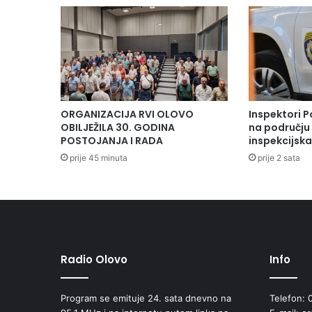
ORGANIZACIJA RVI OLOVO
Inspektori P
OBILJEŽILA 30. GODINA
na području 
POSTOJANJA I RADA
inspekcijsk
prije 45 minuta
prije 2 sata
Radio Olovo
Info
Program se emituje 24. sata dnevno na
Telefon: 