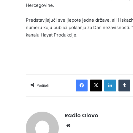
Hercegovine.
Predstavljajući sve ljepote jedne države, ali i iska
numeru koju publici poklanja za Dan nezavisnosti.
kanalu Hayat Produkcije.
Facebook
X
LinkedIn
T
Podijeli
Radio Olovo
Website