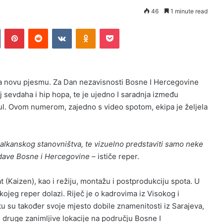
46
1 minute read
n
Tumblr
Pinterest
Reddit
VKontakte
Odnoklassniki
Pocket
ima novu pjesmu. Za Dan nezavisnosti Bosne I Hercegovine
oj sevdaha i hip hopa, te je ujedno I saradnja između
l. Ovom numerom, zajedno s video spotom, ekipa je željela
lkanskog stanovništva, te vizuelno predstaviti samo neke
izdave Bosne i Hercegovine –
ističe reper.
 (Kaizen), kao i režiju, montažu i postprodukciju spota. U
kojeg reper dolazi. Riječ je o kadrovima iz Visokog i
u su također svoje mjesto dobile znamenitosti iz Sarajeva,
 druge zanimljive lokacije na području Bosne I