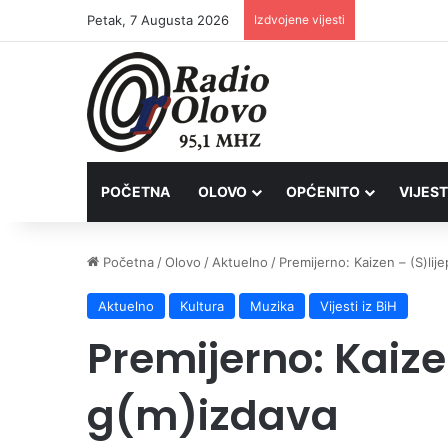
Petak, 7 Augusta 2026
Izdvojene vijesti
Inspektori Po
POČETNA
OLOVO
OPĆENITO
VIJEST
Početna
/
Olovo
/
Aktuelno
/
Premijerno: Kaizen – (S)lij
Aktuelno
Kultura
Muzika
Vijesti iz BiH
Premijerno: Kaize
g(m)izdava