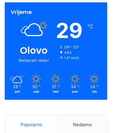
Vrijeme
29
℃
Olovo
29º - 22º
44%
1.41 km/h
Rastjerani oblaci
28
30
31
34
34
℃
℃
℃
℃
℃
pet
sub
ned
pon
uto
Popularno
Nedavno