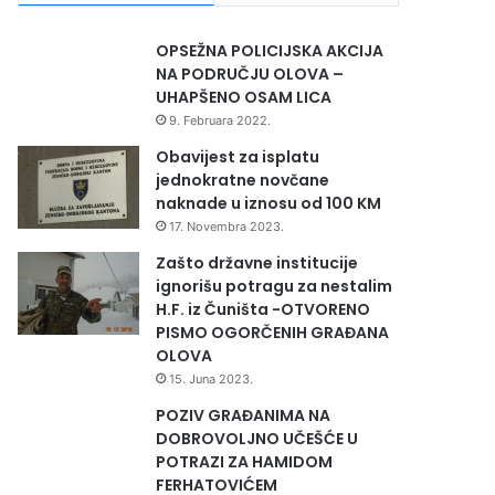
OPSEŽNA POLICIJSKA AKCIJA
NA PODRUČJU OLOVA –
UHAPŠENO OSAM LICA
9. Februara 2022.
Obavijest za isplatu
jednokratne novčane
naknade u iznosu od 100 KM
17. Novembra 2023.
Zašto državne institucije
ignorišu potragu za nestalim
H.F. iz Čuništa -OTVORENO
PISMO OGORČENIH GRAĐANA
OLOVA
15. Juna 2023.
POZIV GRAĐANIMA NA
DOBROVOLJNO UČEŠĆE U
POTRAZI ZA HAMIDOM
FERHATOVIĆEM