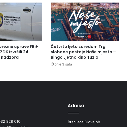
orezne uprave FBiH
Četvrto ljeto zaredom Trg
ZDK izvršili 24
slobode postaje Naše mjesto –
a nadzora
Bingo Ljetno kino Tuzla
prije 3 sata
Adresa
032 828 010
Branilaca Olova bb