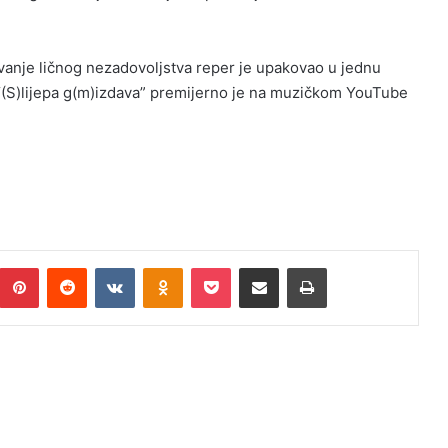
zivanje ličnog nezadovoljstva reper je upakovao u jednu
 “(S)lijepa g(m)izdava” premijerno je na muzičkom YouTube
umblr
Pinterest
Reddit
VKontakte
Odnoklassniki
Pocket
Podijeli putem Emaila
Print