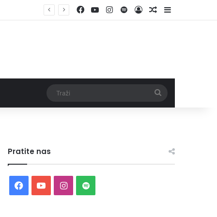
Facebook
YouTube
Instagram
Spotify
Log In
Random Article
Sidebar
Traži
Pratite nas
Facebook
YouTube
Instagram
Spotify