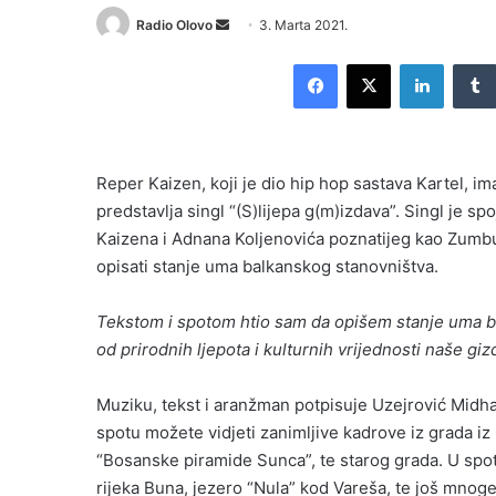
Send
Radio Olovo
3. Marta 2021.
an
Facebook
X
LinkedI
email
Reper Kaizen, koji je dio hip hop sastava Kartel, 
predstavlja singl “(S)lijepa g(m)izdava”. Singl je sp
Kaizena i Adnana Koljenovića poznatijeg kao Zumbu
opisati stanje uma balkanskog stanovništva.
Tekstom i spotom htio sam da opišem stanje uma ba
od prirodnih ljepota i kulturnih vrijednosti naše g
Muziku, tekst i aranžman potpisuje Uzejrović Midhat
spotu možete vidjeti zanimljive kadrove iz grada iz 
“Bosanske piramide Sunca”, te starog grada. U spot
rijeka Buna, jezero “Nula” kod Vareša, te još mnoge