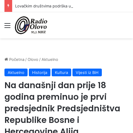
Lovačkim društvima podrška u iznosu od 138.000 KM
Meni
Početna
/
Olovo
/
Aktuelno
Aktuelno
Historija
Kultura
Vijesti iz BiH
Na današnji dan prije 18
godina preminuo je prvi
predsjednik Predsjedništva
Republike Bosne i
Hercegovine Alija