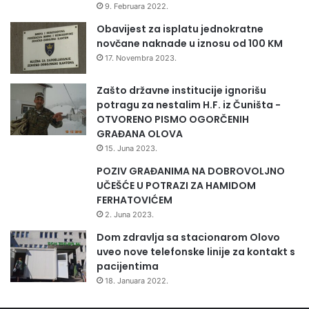
9. Februara 2022.
U ime Vlade Malezije, tadašnji premijer Muhammed
Obavijest za isplatu jednokratne
novčane naknade u iznosu od 100 KM
Mahatir izrazio je iskrenu žalost zbog smrti Izetbegovića.
17. Novembra 2023.
“Predsjednik Izetbegović je bio veliki lider Bosne i
Zašto državne institucije ignorišu
Hercegovine koji je cijeli svoj život posvetio dobrobiti svog
potragu za nestalim H.F. iz Čuništa -
naroda, kao i njegovom napretku i prosperitetu. On je
OTVORENO PISMO OGORČENIH
također bio veliki prijatelj Malezije, koji je učinio mnogo za
GRAĐANA OLOVA
jačanje odnosa između dviju zemalja”, istakao je Mahatir na
15. Juna 2023.
vijest o smrti Izetbegovića.
POZIV GRAĐANIMA NA DOBROVOLJNO
UČEŠĆE U POTRAZI ZA HAMIDOM
I tadašnji predsjednik Republike Hrvatske Stjepan Mesić
FERHATOVIĆEM
naglasio je da je Izetbegović svojom osobnošću i političkim
2. Juna 2023.
djelovanjem snažno obilježio zbivanja u BiH.
Dom zdravlja sa stacionarom Olovo
uveo nove telefonske linije za kontakt s
pacijentima
“Cijeli je svoj život podredio političkom djelovanju i nisu ga
18. Januara 2022.
slomile ni teške godine zatvorskog života. Neupitna je
njegova državnička uloga u ratnim i poratnim godinama u