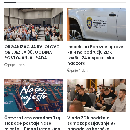
ORGANIZACIJA RVI OLOVO
Inspektori Porezne uprave
OBILJEŽILA 30. GODINA
FBiH na području ZDK
POSTOJANJA I RADA
izvršili 24 inspekcijska
nadzora
prije 1 dan
prije 1 dan
Četvrto ljeto zaredom Trg
Vlada ZDK podržala
slobode postaje Naše
samozapošljavanje 97
mjesto – Bingo Ljetno kino
pripadnika boračke