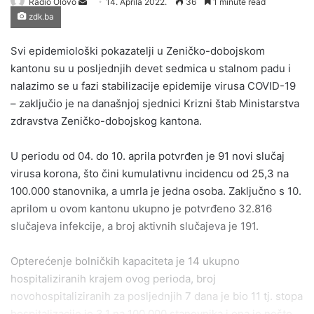
Send
Radio Olovo
14. Aprila 2022.
36
1 minute read
zdk.ba
an
email
Svi epidemiološki pokazatelji u Zeničko-dobojskom
kantonu su u posljednjih devet sedmica u stalnom padu i
nalazimo se u fazi stabilizacije epidemije virusa COVID-19
– zaključio je na današnjoj sjednici Krizni štab Ministarstva
zdravstva Zeničko-dobojskog kantona.
U periodu od 04. do 10. aprila potvrđen je 91 novi slučaj
virusa korona, što čini kumulativnu incidencu od 25,3 na
100.000 stanovnika, a umrla je jedna osoba. Zaključno s 10.
aprilom u ovom kantonu ukupno je potvrđeno 32.816
slučajeva infekcije, a broj aktivnih slučajeva je 191.
Opterećenje bolničkih kapaciteta je 14 ukupno
hospitaliziranih krajem ovog perioda, broj
novohospitaliziranih za posljednjih 7 dana je bio 11 tj. stopa
hospitalizacije je 3,1 na 100.000 stanovnika i ona je nešto