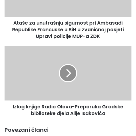
Republike
Press služba ZDK
Francuske
u
Ataše za unutrašnju sigurnost pri Ambasadi
BiH
u
Republike Francuske u BiH u zvaničnoj posjeti
zvaničnoj
Upravi policije MUP-a ZDK
posjeti
Upravi
Izlog
policije
knjige
MUP-
Radio
a
Olova-
ZDK
Preporuka
Gradske
biblioteke
djela
Alije
Izlog knjige Radio Olova-Preporuka Gradske
Isakovića
biblioteke djela Alije Isakovića
Povezani članci