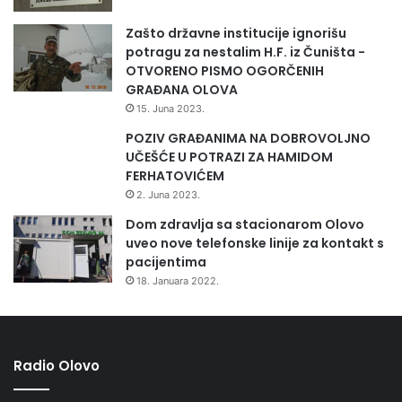
Zašto državne institucije ignorišu
potragu za nestalim H.F. iz Čuništa -
OTVORENO PISMO OGORČENIH
GRAĐANA OLOVA
15. Juna 2023.
POZIV GRAĐANIMA NA DOBROVOLJNO
UČEŠĆE U POTRAZI ZA HAMIDOM
FERHATOVIĆEM
2. Juna 2023.
Dom zdravlja sa stacionarom Olovo
uveo nove telefonske linije za kontakt s
pacijentima
18. Januara 2022.
Radio Olovo