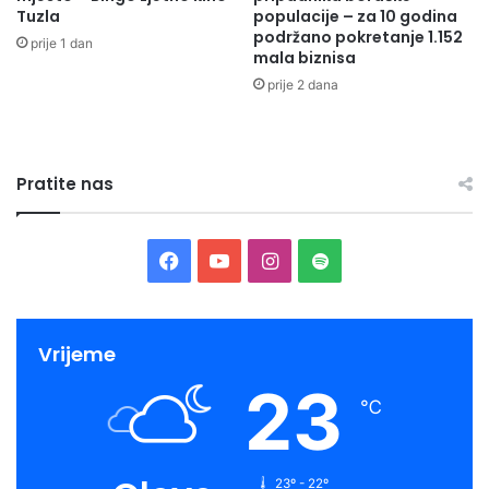
Tuzla
populacije – za 10 godina
podržano pokretanje 1.152
prije 1 dan
mala biznisa
prije 2 dana
Pratite nas
Facebook
YouTube
Instagram
Spotify
Vrijeme
23
℃
23º - 22º