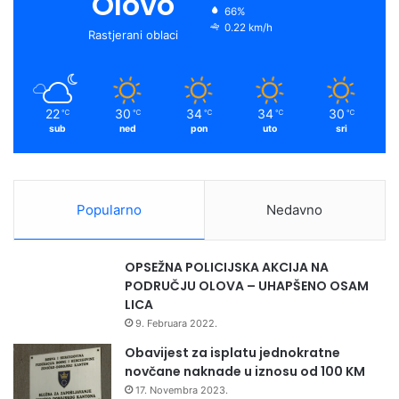
Olovo
66%
0.22 km/h
Rastjerani oblaci
22
30
34
34
30
℃
℃
℃
℃
℃
sub
ned
pon
uto
sri
Popularno
Nedavno
OPSEŽNA POLICIJSKA AKCIJA NA
PODRUČJU OLOVA – UHAPŠENO OSAM
LICA
9. Februara 2022.
Obavijest za isplatu jednokratne
novčane naknade u iznosu od 100 KM
17. Novembra 2023.