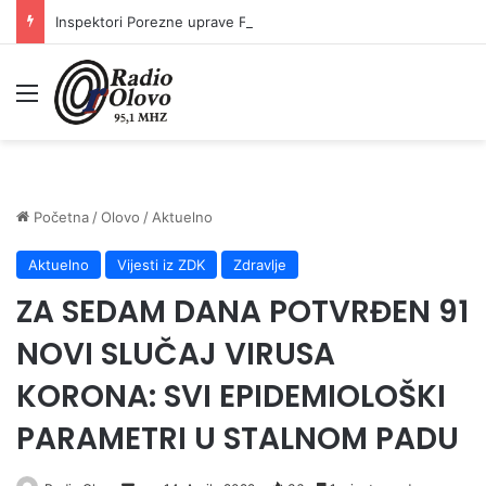
Inspektori Porezne uprave FBiH na području ZDK izvršili 24 inspekcijska nadzora
Meni
Početna
/
Olovo
/
Aktuelno
Aktuelno
Vijesti iz ZDK
Zdravlje
ZA SEDAM DANA POTVRĐEN 91
NOVI SLUČAJ VIRUSA
KORONA: SVI EPIDEMIOLOŠKI
PARAMETRI U STALNOM PADU