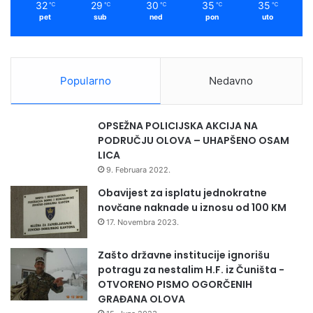
32
29
30
35
35
℃
℃
℃
℃
℃
pet
sub
ned
pon
uto
Popularno
Nedavno
OPSEŽNA POLICIJSKA AKCIJA NA
PODRUČJU OLOVA – UHAPŠENO OSAM
LICA
9. Februara 2022.
Obavijest za isplatu jednokratne
novčane naknade u iznosu od 100 KM
17. Novembra 2023.
Zašto državne institucije ignorišu
potragu za nestalim H.F. iz Čuništa -
OTVORENO PISMO OGORČENIH
GRAĐANA OLOVA