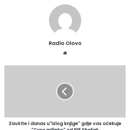
Radio Olovo
Website
Zavirite
i
danas
u"Izlog
knjige"
gdje
vas
očekuje
"Crno
Zavirite i danas u"Izlog knjige" gdje vas očekuje
mlijeko"
od
"Crno mlijeko" od Elif Shafak