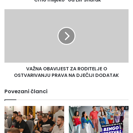
Elif
Shafak
VAŽNA
OBAVIJEST
ZA
RODITELJE
O
OSTVARIVANJU
PRAVA
NA
DJEČIJI
VAŽNA OBAVIJEST ZA RODITELJE O
DODATAK
OSTVARIVANJU PRAVA NA DJEČIJI DODATAK
Povezani članci