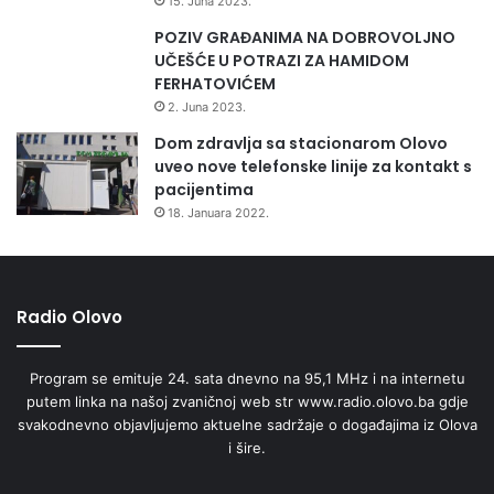
15. Juna 2023.
POZIV GRAĐANIMA NA DOBROVOLJNO
UČEŠĆE U POTRAZI ZA HAMIDOM
FERHATOVIĆEM
2. Juna 2023.
Dom zdravlja sa stacionarom Olovo
uveo nove telefonske linije za kontakt s
pacijentima
18. Januara 2022.
Radio Olovo
Program se emituje 24. sata dnevno na 95,1 MHz i na internetu
putem linka na našoj zvaničnoj web str www.radio.olovo.ba gdje
svakodnevno objavljujemo aktuelne sadržaje o događajima iz Olova
i šire.