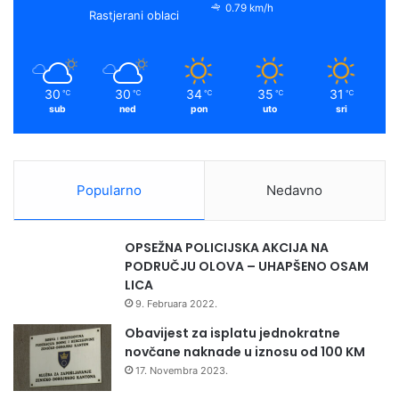
0.79 km/h
Rastjerani oblaci
30
30
34
35
31
℃
℃
℃
℃
℃
sub
ned
pon
uto
sri
Popularno
Nedavno
OPSEŽNA POLICIJSKA AKCIJA NA
PODRUČJU OLOVA – UHAPŠENO OSAM
LICA
9. Februara 2022.
Obavijest za isplatu jednokratne
novčane naknade u iznosu od 100 KM
17. Novembra 2023.