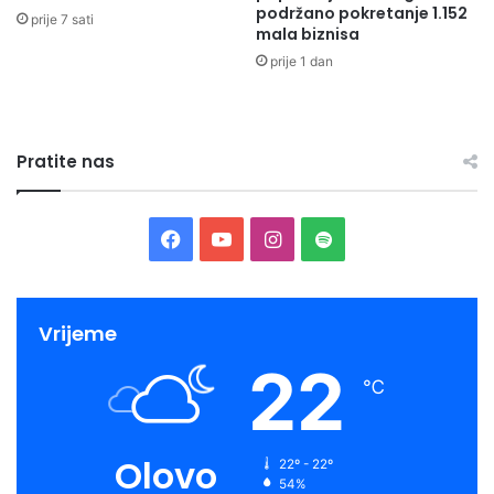
podržano pokretanje 1.152
prije 7 sati
mala biznisa
prije 1 dan
Pratite nas
Facebook
YouTube
Instagram
Spotify
Vrijeme
22
℃
Olovo
22º - 22º
54%