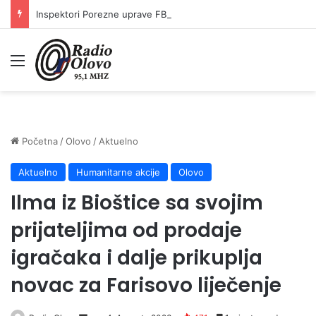
Inspektori Porezne uprave FBiH na području ZDK izvršili 24 inspekcijska nadzora
Meni
Početna
/
Olovo
/
Aktuelno
Aktuelno
Humanitarne akcije
Olovo
Ilma iz Bioštice sa svojim
prijateljima od prodaje
igračaka i dalje prikuplja
novac za Farisovo liječenje