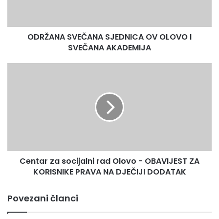
ZA NAŠEG FARISA
SVEČANA
AKADEMIJA
ODRŽANA SVEČANA SJEDNICA OV OLOVO I
SVEČANA AKADEMIJA
Centar
za
socijalni
rad
Olovo
-
OBAVIJEST
ZA
KORISNIKE
Centar za socijalni rad Olovo - OBAVIJEST ZA
PRAVA
NA
KORISNIKE PRAVA NA DJEČIJI DODATAK
DJEČIJI
DODATAK
Povezani članci