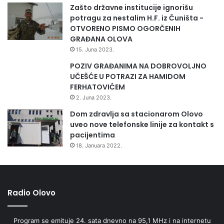
Zašto državne institucije ignorišu
potragu za nestalim H.F. iz Čuništa -
OTVORENO PISMO OGORČENIH
GRAĐANA OLOVA
15. Juna 2023.
POZIV GRAĐANIMA NA DOBROVOLJNO
UČEŠĆE U POTRAZI ZA HAMIDOM
FERHATOVIĆEM
2. Juna 2023.
Dom zdravlja sa stacionarom Olovo
uveo nove telefonske linije za kontakt s
pacijentima
18. Januara 2022.
Radio Olovo
Program se emituje 24. sata dnevno na 95,1 MHz i na internetu