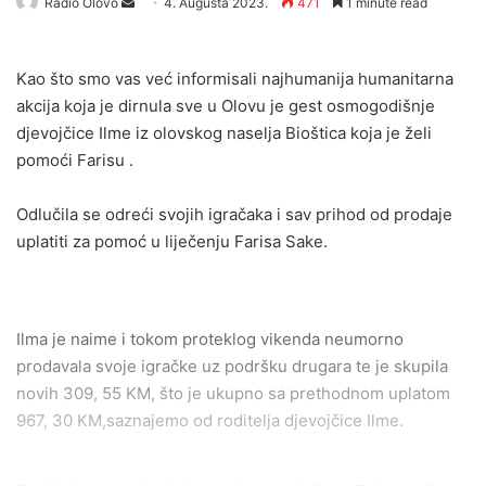
Send
Radio Olovo
4. Augusta 2023.
471
1 minute read
an
email
Kao što smo vas već informisali najhumanija humanitarna
akcija koja je dirnula sve u Olovu je gest osmogodišnje
djevojčice Ilme iz olovskog naselja Bioštica koja je želi
pomoći Farisu .
Odlučila se odreći svojih igračaka i sav prihod od prodaje
uplatiti za pomoć u liječenju Farisa Sake.
Ilma je naime i tokom proteklog vikenda neumorno
prodavala svoje igračke uz podršku drugara te je skupila
novih 309, 55 KM, što je ukupno sa prethodnom uplatom
967, 30 KM,saznajemo od roditelja djevojčice Ilme.