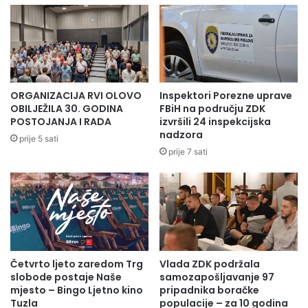
ORGANIZACIJA RVI OLOVO
Inspektori Porezne uprave
OBILJEŽILA 30. GODINA
FBiH na području ZDK
POSTOJANJA I RADA
izvršili 24 inspekcijska
nadzora
prije 5 sati
prije 7 sati
Četvrto ljeto zaredom Trg
Vlada ZDK podržala
slobode postaje Naše
samozapošljavanje 97
mjesto – Bingo Ljetno kino
pripadnika boračke
Tuzla
populacije – za 10 godina