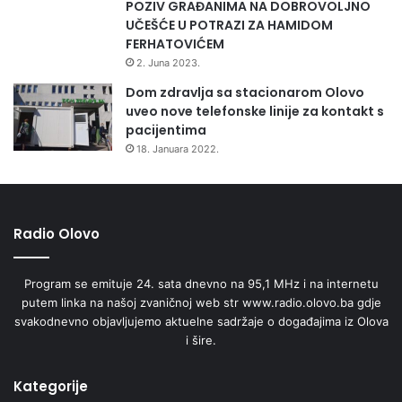
POZIV GRAĐANIMA NA DOBROVOLJNO
UČEŠĆE U POTRAZI ZA HAMIDOM
FERHATOVIĆEM
2. Juna 2023.
Dom zdravlja sa stacionarom Olovo
uveo nove telefonske linije za kontakt s
pacijentima
18. Januara 2022.
Radio Olovo
Program se emituje 24. sata dnevno na 95,1 MHz i na internetu
putem linka na našoj zvaničnoj web str www.radio.olovo.ba gdje
svakodnevno objavljujemo aktuelne sadržaje o događajima iz Olova
i šire.
Kategorije