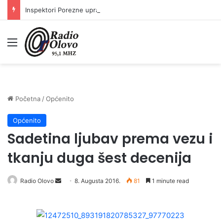
Inspektori Porezne uprave FBiH na području ZDK izvršili 24 inspekcijska nadzora
Meni
Početna
/
Općenito
Općenito
Sadetina ljubav prema vezu i
tkanju duga šest decenija
Radio Olovo
S
8. Augusta 2016.
81
1 minute read
e
n
d