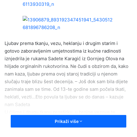
a
n
e
m
a
i
Ljubav prema tkanju, vezu, heklanju i drugim starim i
l
gotovo zaboravljenim umjetnostima iz kućne radinosti
iznjedrila je rukama Sadete Karagić iz Gornjeg Olova na
hiljade orginalnih rukotvorina. Ne čudi s obzirom da, kako
nam kaza, ljubav prema ovoj staroj tradiciji u njenom
slučaju traje blizu šest decenija. – Još dok sam bila dijete
zanimala sam se time. Od 13-te godine sam počela tkati,
heklati, vezti…Eto povula ta ljubav se do danas – kazuje
nam Sadeta
U ćilime i drugu tkanu prostirku, u brojne vezove te
heklane i druge proizvode koje nam pokazuje ugrađena je
Prikaži više
ljubav koju prepoznaju i kupci koji znaju šta je ručni rad ,
koji znaju njegovu vrijednost i kvalitet. Sve sto danas radi