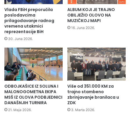
v
i
– kazuje nam Sadetin muž Muhamed koji se sada brine o
a
j
Vlada FBiH preporučila
ALBUM KOJI JE TRAJNO
z
pržionici kafe i maloj zanatskoj radnji u olovskoj čaršiji. Ova
a
poslodavcima
OBILJEŽIO OLOVO NA
a
d
prilagođavanje radnog
MUZIČKOJ MAPI
radnja
o
vremena utakmici
a
16. Juna 2026.
reprezentacije BiH
k
2
t
0
30. Juna 2026.
o
1
b
6
a
”
r
s
k
e
ODBOJKAŠICE IZ SOLUNA I
Više od 351.000 KM za
s
MALONOGOMETNA EKIPA
trajno stambeno
e
MSŠ IZ OLOVA PODBJEDNICI
zbrinjavanje branilaca u
d
DANAŠNJIH TURNIRA
ZDK
m
21. Maja 2026.
3. Marta 2026.
i
c
e
a